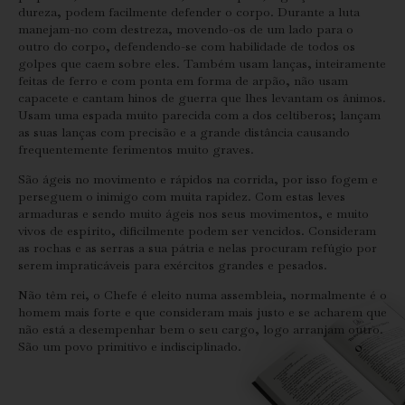
dureza, podem facilmente defender o corpo. Durante a luta
manejam-no com destreza, movendo-os de um lado para o
outro do corpo, defendendo-se com habilidade de todos os
golpes que caem sobre eles. Também usam lanças, inteiramente
feitas de ferro e com ponta em forma de arpão, não usam
capacete e cantam hinos de guerra que lhes levantam os ânimos.
Usam uma espada muito parecida com a dos celtiberos; lançam
as suas lanças com precisão e a grande distância causando
frequentemente ferimentos muito graves.
São ágeis no movimento e rápidos na corrida, por isso fogem e
perseguem o inimigo com muita rapidez. Com estas leves
armaduras e sendo muito ágeis nos seus movimentos, e muito
vivos de espírito, dificilmente podem ser vencidos. Consideram
as rochas e as serras a sua pátria e nelas procuram refúgio por
serem impraticáveis para exércitos grandes e pesados.
Não têm rei, o Chefe é eleito numa assembleia, normalmente é o
homem mais forte e que consideram mais justo e se acharem que
não está a desempenhar bem o seu cargo, logo arranjam outro.
São um povo primitivo e indisciplinado.