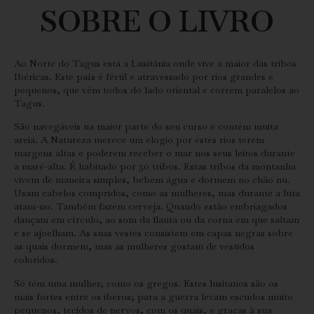
SOBRE O LIVRO
Ao Norte do Tagus está a Lusitânia onde vive a maior das tribos
Ibéricas. Este país é fértil e atravessado por rios grandes e
pequenos, que vêm todos do lado oriental e correm paralelos ao
Tagus.
São navegáveis na maior parte do seu curso e contêm muita
areia. A Natureza merece um elogio por estes rios terem
margens altas e poderem receber o mar nos seus leitos durante
a maré-alta. É habitado por 50 tribos. Estas tribos da montanha
vivem de maneira simples, bebem água e dormem no chão nu.
Usam cabelos compridos, como as mulheres, mas durante a luta
atam-no. Também fazem cerveja. Quando estão embriagados
dançam em círculo, ao som da flauta ou da corna em que saltam
e se ajoelham. As suas vestes consistem em capas negras sobre
as quais dormem, mas as mulheres gostam de vestidos
coloridos.
Só têm uma mulher, como os gregos. Estes lusitanos são os
mais fortes entre os iberos; para a guerra levam escudos muito
pequenos, tecidos de nervos, com os quais, e graças à sua