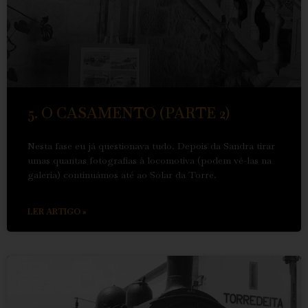
5. O CASAMENTO (PARTE 2)
Nesta fase eu já questionava tudo. Depois da Sandra tirar
umas quantas fotografias à locomotiva (podem vê-las na
galeria) continuámos até ao Solar da Torre.
LER ARTIGO »