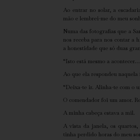
Ao entrar no solar, a escadari
mão e lembrei-me do meu sonh
Numa das fotografias que a Sa
nos receba para nos contar a 
a honestidade que só duas gra
“Isto está mesmo a acontecer
Ao que ela respondeu naquela f
“Deixa-te ir. Alinha-te com o u
O comendador foi um amor. Rec
A minha cabeça estava a mil.
A vista da janela, os quartos
tinha perdido horas do meu son