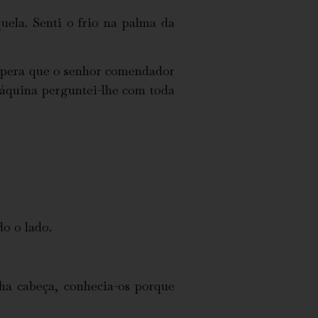
quela. Senti o frio na palma da
espera que o senhor comendador
máquina perguntei-lhe com toda
o o lado.
nha cabeça, conhecia-os porque