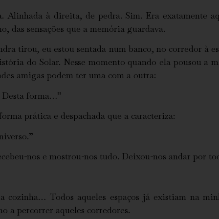
a. Alinhada à direita, de pedra. Sim. Era exatamente a
o, das sensações que a memória guardava.
ndra tirou, eu estou sentada num banco, no corredor à 
história do Solar. Nesse momento quando ela pousou a 
ndes amigas podem ter uma com a outra:
… Desta forma…”
orma prática e despachada que a caracteriza:
niverso.”
ebeu-nos e mostrou-nos tudo. Deixou-nos andar por tod
, a cozinha… Todos aqueles espaços já existiam na mi
o a percorrer aqueles corredores.