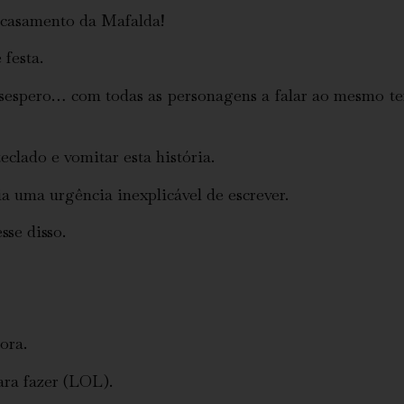
 casamento da Mafalda!
 festa.
esespero… com todas as personagens a falar ao mesmo t
clado e vomitar esta história.
ia uma urgência inexplicável de escrever.
se disso.
ora.
ra fazer (LOL).