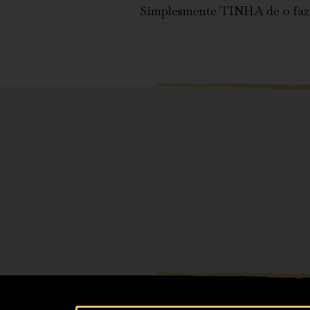
Simplesmente TINHA de o fazer,
© Sónia Ferreira
Política de Privacidade
Termos & Co