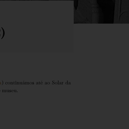
)
a
) continuámos até ao Solar da
e museu.