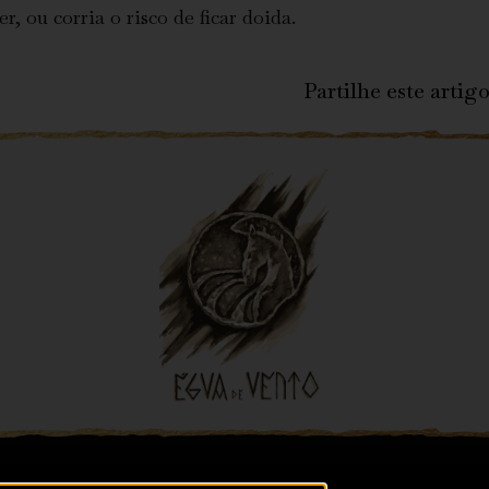
 ou corria o risco de ficar doida.
Partilhe este artigo
ndições
Resolução de Conflitos de Consumo